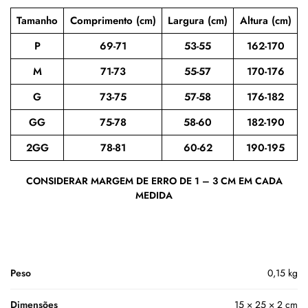
Tamanho
Comprimento (cm)
Largura (cm)
Altura (cm)
P
69-71
53-55
162-170
M
71-73
55-57
170-176
G
73-75
57-58
176-182
GG
75-78
58-60
182-190
2GG
78-81
60-62
190-195
CONSIDERAR MARGEM DE ERRO DE 1 – 3 CM EM CADA
MEDIDA
Peso
0,15 kg
Dimensões
15 × 25 × 2 cm