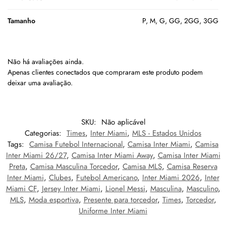
Tamanho
P, M, G, GG, 2GG, 3GG
Não há avaliações ainda.
Apenas clientes conectados que compraram este produto podem
deixar uma avaliação.
SKU:
Não aplicável
Categorias:
Times
,
Inter Miami
,
MLS - Estados Unidos
Tags:
Camisa Futebol Internacional
,
Camisa Inter Miami
,
Camisa
Inter Miami 26/27
,
Camisa Inter Miami Away
,
Camisa Inter Miami
Preta
,
Camisa Masculina Torcedor
,
Camisa MLS
,
Camisa Reserva
Inter Miami
,
Clubes
,
Futebol Americano
,
Inter Miami 2026
,
Inter
Miami CF
,
Jersey Inter Miami
,
Lionel Messi
,
Masculina
,
Masculino
,
MLS
,
Moda esportiva
,
Presente para torcedor
,
Times
,
Torcedor
,
Uniforme Inter Miami