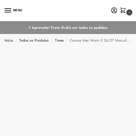
MENU
0
⚡ Aproveite! Frete Grátis em todos os pedidos.
Início
Todos os Produtos
Times
Camisa Inter Miami II 26/27 Masculina Torcedor
/
/
/