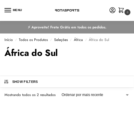
MENU
0
⚡ Aproveite! Frete Grátis em todos os pedidos.
Início
Todos os Produtos
Seleções
África
África do Sul
/
/
/
/
África do Sul
SHOW FILTERS
Mostrando todos os 2 resultados