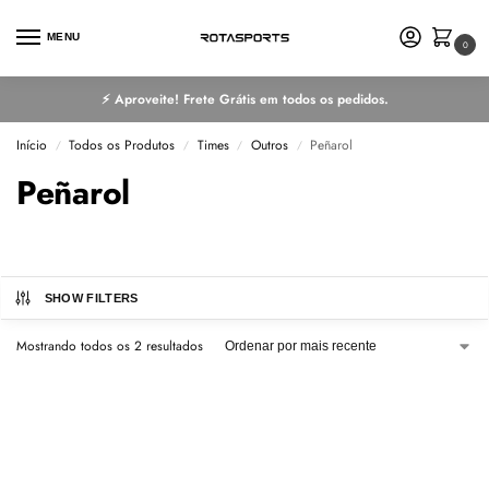
MENU
0
⚡ Aproveite! Frete Grátis em todos os pedidos.
Início
Todos os Produtos
Times
Outros
Peñarol
/
/
/
/
Peñarol
SHOW FILTERS
Mostrando todos os 2 resultados