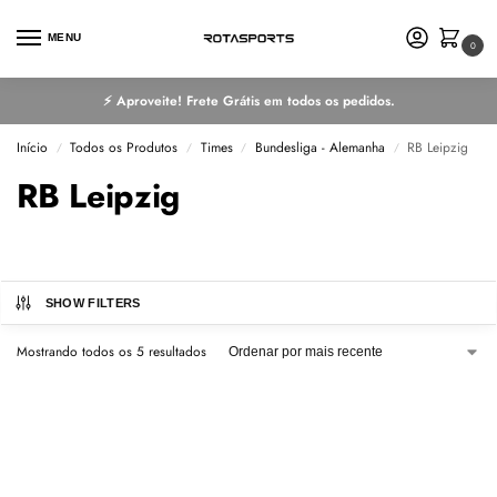
MENU
0
⚡ Aproveite! Frete Grátis em todos os pedidos.
Início
Todos os Produtos
Times
Bundesliga - Alemanha
RB Leipzig
/
/
/
/
RB Leipzig
SHOW FILTERS
Mostrando todos os 5 resultados