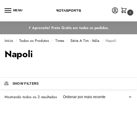
MENU
0
⚡ Aproveite! Frete Grátis em todos os pedidos.
Início
Todos os Produtos
Times
Série A Tim - Itália
Napoli
/
/
/
/
Napoli
SHOW FILTERS
Mostrando todos os 2 resultados