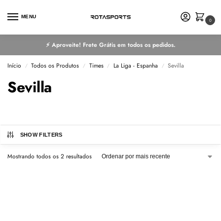
MENU
0
⚡ Aproveite! Frete Grátis em todos os pedidos.
Início
Todos os Produtos
Times
La Liga - Espanha
Sevilla
/
/
/
/
Sevilla
SHOW FILTERS
Mostrando todos os 2 resultados