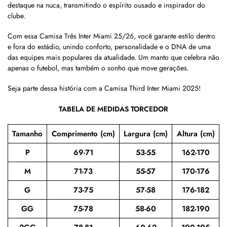
destaque na nuca, transmitindo o espírito ousado e inspirador do
clube.
Com essa Camisa Três Inter Miami 25/26, você garante estilo dentro
e fora do estádio, unindo conforto, personalidade e o DNA de uma
das equipes mais populares da atualidade. Um manto que celebra não
apenas o futebol, mas também o sonho que move gerações.
Seja parte dessa história com a Camisa Third Inter Miami 2025!
TABELA DE MEDIDAS TORCEDOR
Tamanho
Comprimento (cm)
Largura (cm)
Altura (cm)
P
69-71
53-55
162-170
M
71-73
55-57
170-176
G
73-75
57-58
176-182
GG
75-78
58-60
182-190