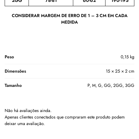
2GG
78-81
60-62
190-195
CONSIDERAR MARGEM DE ERRO DE 1 – 3 CM EM CADA
MEDIDA
Peso
0,15 kg
Dimensões
15 × 25 × 2 cm
Tamanho
P, M, G, GG, 2GG, 3GG
Não há avaliações ainda.
Apenas clientes conectados que compraram este produto podem
deixar uma avaliação.