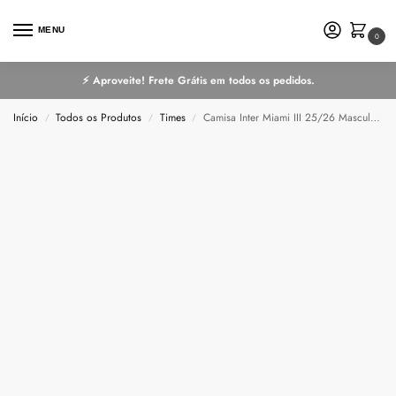
MENU
0
⚡ Aproveite! Frete Grátis em todos os pedidos.
Início
Todos os Produtos
Times
Camisa Inter Miami III 25/26 Masculino Torcedor
/
/
/