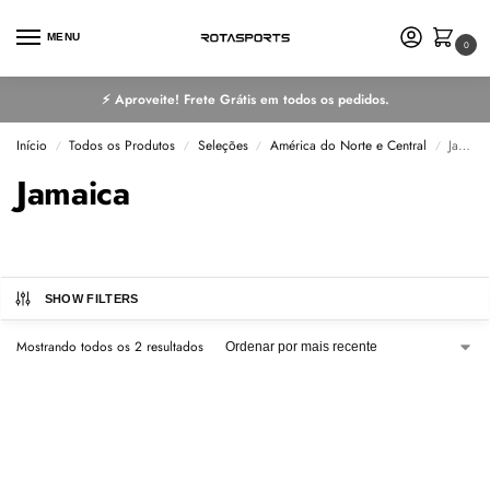
MENU
0
⚡ Aproveite! Frete Grátis em todos os pedidos.
Início
Todos os Produtos
Seleções
América do Norte e Central
Jamaica
/
/
/
/
Jamaica
SHOW FILTERS
Mostrando todos os 2 resultados