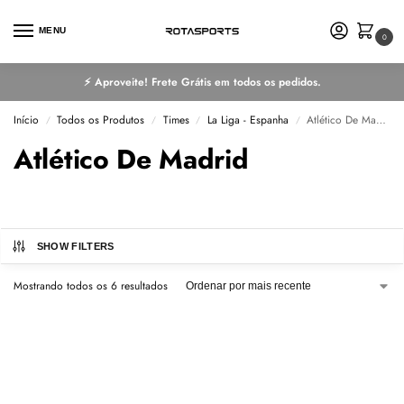
MENU
0
⚡ Aproveite! Frete Grátis em todos os pedidos.
Início
Todos os Produtos
Times
La Liga - Espanha
Atlético De Madrid
/
/
/
/
Atlético De Madrid
SHOW FILTERS
Mostrando todos os 6 resultados