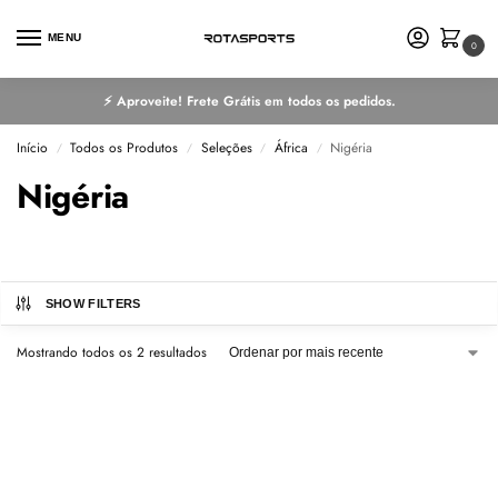
MENU
0
⚡ Aproveite! Frete Grátis em todos os pedidos.
Início
Todos os Produtos
Seleções
África
Nigéria
/
/
/
/
Nigéria
SHOW FILTERS
Mostrando todos os 2 resultados