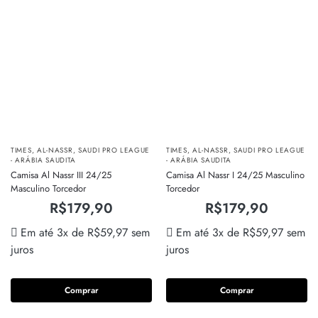
TIMES
,
AL-NASSR
,
SAUDI PRO LEAGUE
TIMES
,
AL-NASSR
,
SAUDI PRO LEAGUE
- ARÁBIA SAUDITA
- ARÁBIA SAUDITA
Camisa Al Nassr III 24/25
Camisa Al Nassr I 24/25 Masculino
Masculino Torcedor
Torcedor
R$
179,90
R$
179,90
Em até 3x de
R$
59,97
sem
Em até 3x de
R$
59,97
sem
juros
juros
Comprar
Comprar