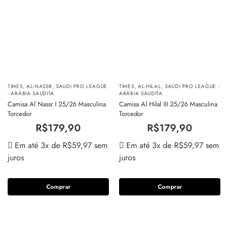
TIMES
,
AL-NASSR
,
SAUDI PRO LEAGUE
TIMES
,
AL-HILAL
,
SAUDI PRO LEAGUE -
- ARÁBIA SAUDITA
ARÁBIA SAUDITA
Camisa Al Nassr I 25/26 Masculina
Camisa Al Hilal III 25/26 Masculina
Torcedor
Torcedor
R$
179,90
R$
179,90
Em até 3x de
R$
59,97
sem
Em até 3x de
R$
59,97
sem
juros
juros
Comprar
Comprar