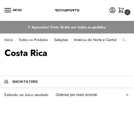
MENU
0
⚡ Aproveite! Frete Grátis em todos os pedidos.
Início
Todos os Produtos
Seleções
América do Norte e Central
Costa Rica
/
/
/
/
Costa Rica
SHOW FILTERS
Exibindo um único resultado