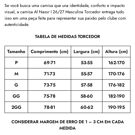
Se você busca uma camisa que una identidade, conforto e impacto
visual, a camisa Al Nassr I 26/27 Masculina Torcedor entrega tudo
isso em uma peça feita para representar sua paixão pelo clube com
autenticidade.
TABELA DE MEDIDAS TORCEDOR
Tamanho
Comprimento (cm)
Largura (cm)
Altura (cm)
P
69-71
53-55
162-170
M
71-73
55-57
170-176
G
73-75
57-58
176-182
GG
75-78
58-60
182-190
2GG
78-81
60-62
190-195
CONSIDERAR MARGEM DE ERRO DE 1 – 3 CM EM CADA
MEDIDA