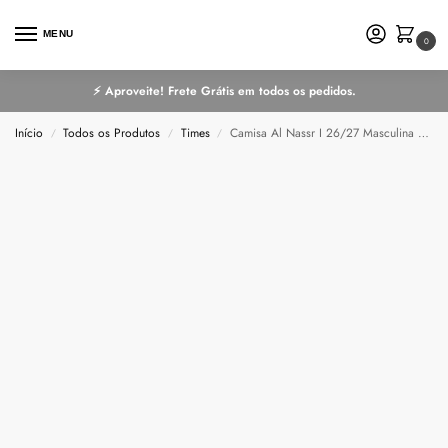
MENU
0
⚡ Aproveite! Frete Grátis em todos os pedidos.
Início
Todos os Produtos
Times
Camisa Al Nassr I 26/27 Masculina Torcedor
/
/
/