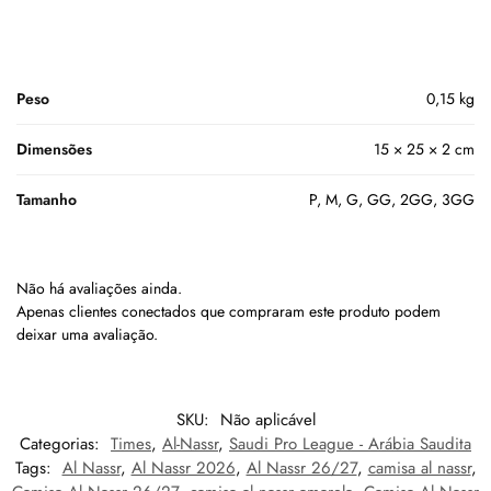
Peso
0,15 kg
Dimensões
15 × 25 × 2 cm
Tamanho
P, M, G, GG, 2GG, 3GG
Não há avaliações ainda.
Apenas clientes conectados que compraram este produto podem
deixar uma avaliação.
SKU:
Não aplicável
Categorias:
Times
,
Al-Nassr
,
Saudi Pro League - Arábia Saudita
Tags:
Al Nassr
,
Al Nassr 2026
,
Al Nassr 26/27
,
camisa al nassr
,