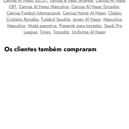
Camisa Al Nassr 26/27
,
camisa al nassr amarela
,
Camisa Al Nassr
CR7
,
Camisa Al Nassr Masculina
,
Camisa Al Nassr Torcedor
,
Camisa Futebol Internacional
,
Camisa Home Al Nassr
,
Clubes
,
Cristiano Ronaldo
,
Futebol Saudita
,
Jersey Al Nassr
,
Masculina
,
Masculino
,
Moda esportiva
,
Presente para torcedor
,
Saudi Pro
League
,
Times
,
Torcedor
,
Uniforme Al Nassr
Os clientes também compraram