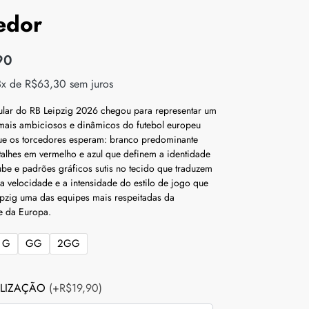
edor
90
3x de
R$
63,30
sem juros
tular do RB Leipzig 2026 chegou para representar um
mais ambiciosos e dinâmicos do futebol europeu
e os torcedores esperam: branco predominante
etalhes em vermelho e azul que definem a identidade
lube e padrões gráficos sutis no tecido que traduzem
 a velocidade e a intensidade do estilo de jogo que
ipzig uma das equipes mais respeitadas da
e da Europa.
G
GG
2GG
LIZAÇÃO
(+R$19,90)