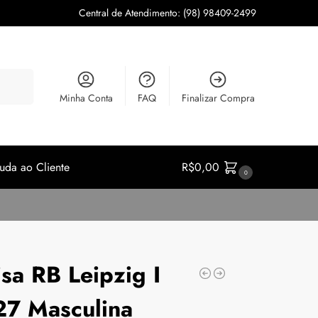
Central de Atendimento: (98) 98409-2499
squisar
Minha Conta
FAQ
Finalizar Compra
uda ao Cliente
R$
0,00
0
sa RB Leipzig I
7 Masculina