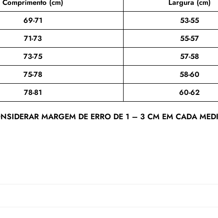
Comprimento (cm)
Largura (cm)
69-71
53-55
71-73
55-57
73-75
57-58
75-78
58-60
78-81
60-62
NSIDERAR MARGEM DE ERRO DE 1 – 3 CM EM CADA MED