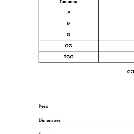
Tamanho
P
M
G
GG
2GG
CO
Peso
Dimensões