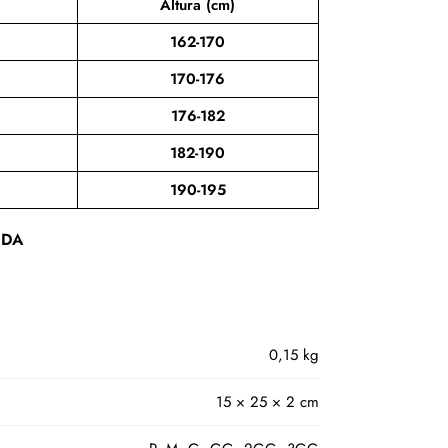
Altura (cm)
162-170
170-176
176-182
182-190
190-195
IDA
0,15 kg
15 × 25 × 2 cm