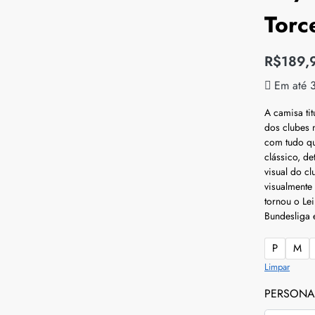
Torc
R$
189,
Em até 
A camisa ti
dos clubes 
com tudo qu
clássico, d
visual do c
visualmente
tornou o Le
Bundesliga 
P
M
Limpar
PERSONA