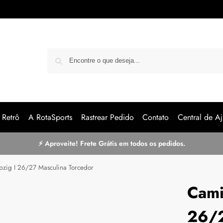
Pe
Retrô
A RotaSports
Rastrear Pedido
Contato
Central de Aj
⚡ Aproveite! Frete Grátis em todos os pedidos.
pzig I 26/27 Masculina Torcedor
Cami
26/2