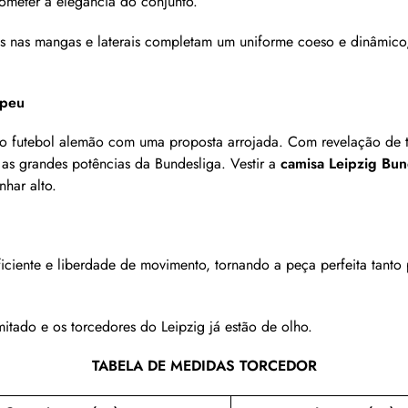
meter a elegância do conjunto.
 nas mangas e laterais completam um uniforme coeso e dinâmic
opeu
 futebol alemão com uma proposta arrojada. Com revelação de tal
e as grandes potências da Bundesliga. Vestir a
camisa Leipzig Bu
har alto.
eficiente e liberdade de movimento, tornando a peça perfeita tan
itado e os torcedores do Leipzig já estão de olho.
TABELA DE MEDIDAS TORCEDOR