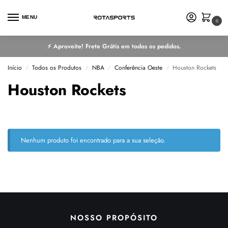
MENU
0
⚡ Aproveite! Frete Grátis em todos os pedidos.
Início
Todos os Produtos
NBA
Conferência Oeste
Houston Rockets
/
/
/
/
Houston Rockets
Nenhum produto foi encontrado para a sua seleção.
NOSSO PROPÓSITO