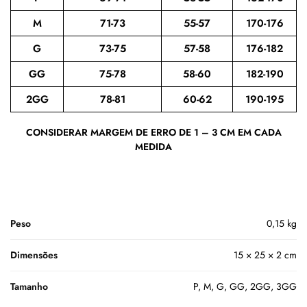
M
71-73
55-57
170-176
G
73-75
57-58
176-182
GG
75-78
58-60
182-190
2GG
78-81
60-62
190-195
CONSIDERAR MARGEM DE ERRO DE 1 – 3 CM EM CADA
MEDIDA
Peso
0,15 kg
Dimensões
15 × 25 × 2 cm
Tamanho
P, M, G, GG, 2GG, 3GG