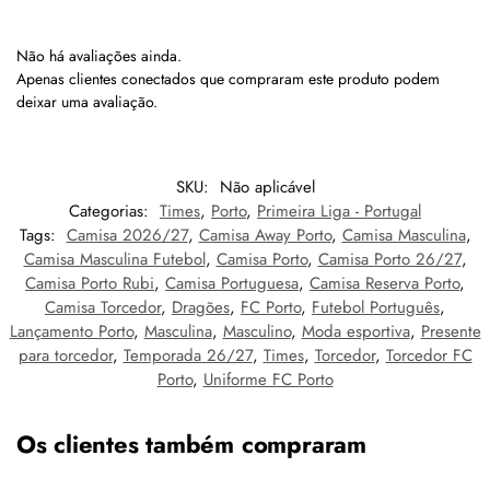
Não há avaliações ainda.
Apenas clientes conectados que compraram este produto podem
deixar uma avaliação.
SKU:
Não aplicável
Categorias:
Times
,
Porto
,
Primeira Liga - Portugal
Tags:
Camisa 2026/27
,
Camisa Away Porto
,
Camisa Masculina
,
Camisa Masculina Futebol
,
Camisa Porto
,
Camisa Porto 26/27
,
Camisa Porto Rubi
,
Camisa Portuguesa
,
Camisa Reserva Porto
,
Camisa Torcedor
,
Dragões
,
FC Porto
,
Futebol Português
,
Lançamento Porto
,
Masculina
,
Masculino
,
Moda esportiva
,
Presente
para torcedor
,
Temporada 26/27
,
Times
,
Torcedor
,
Torcedor FC
Porto
,
Uniforme FC Porto
Os clientes também compraram