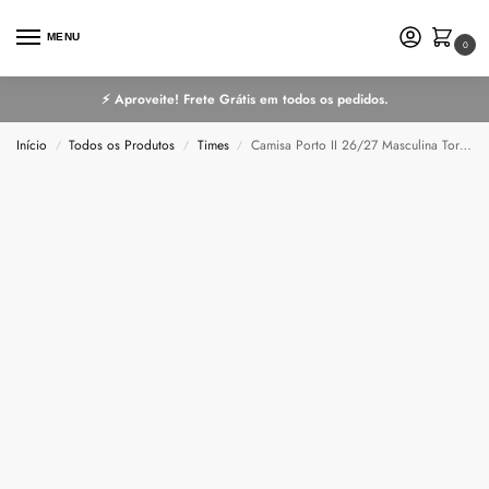
MENU
0
⚡ Aproveite! Frete Grátis em todos os pedidos.
Início
Todos os Produtos
Times
Camisa Porto II 26/27 Masculina Torcedor
/
/
/