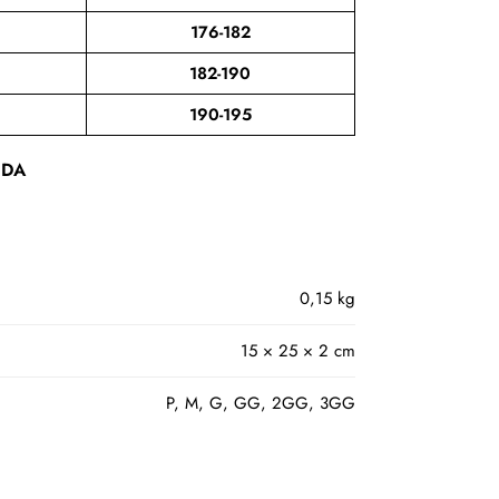
176-182
182-190
190-195
IDA
0,15 kg
15 × 25 × 2 cm
P, M, G, GG, 2GG, 3GG