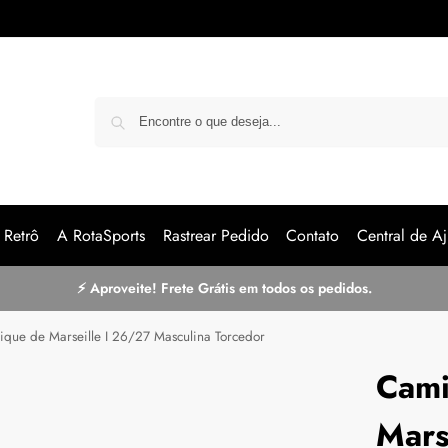
Pe
Retrô
A RotaSports
Rastrear Pedido
Contato
Central de Aj
⚡ Aproveite! Frete Grátis em todos os pedidos.
que de Marseille I 26/27 Masculina Torcedor
Cami
Mars