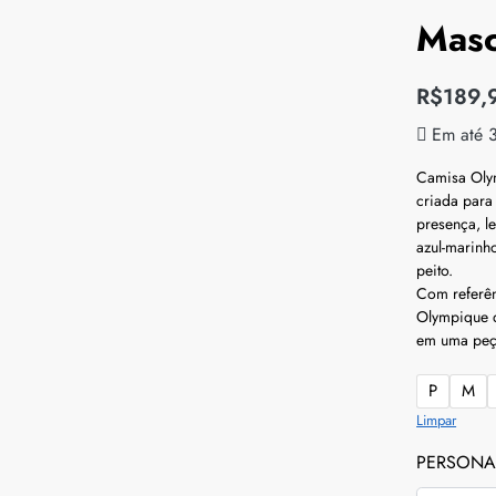
Masc
R$
189,
Em até 
Camisa Olym
criada para
presença, l
azul-marinh
peito.
Com referênc
Olympique d
em uma peça
P
M
Limpar
PERSONA