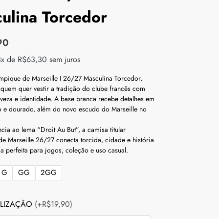
ulina Torcedor
90
3x de
R$
63,30
sem juros
pique de Marseille I 26/27 Masculina Torcedor,
 quem quer vestir a tradição do clube francês com
eveza e identidade. A base branca recebe detalhes em
o e dourado, além do novo escudo do Marseille no
ia ao lema “Droit Au But”, a camisa titular
e Marseille 26/27 conecta torcida, cidade e história
 perfeita para jogos, coleção e uso casual.
G
GG
2GG
LIZAÇÃO
(+R$19,90)