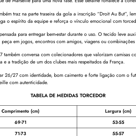
 de Marseille para uma nova fase. Esse detalhe fortalece a conex
m traz na parte traseira da gola a inscrição “Droit Au But”, lema
rega o espírito da equipe e reforça o vínculo emocional com torce
pensada para entregar bem-estar durante o uso. O tecido leve auxil
a peça em jogos, encontros com amigos, viagens ou combinações 
 também conversa com colecionadores que valorizam camisas com
sa e a tradição de um dos clubes mais respeitados da França.
lar 26/27 com identidade, bom caimento e forte ligação com o fu
ille com autenticidade.
TABELA DE MEDIDAS TORCEDOR
Comprimento (cm)
Largura (cm)
69-71
53-55
71-73
55-57