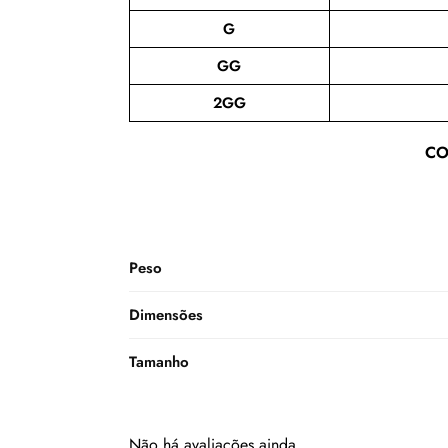
G
GG
2GG
CO
Peso
Dimensões
Tamanho
Não há avaliações ainda.