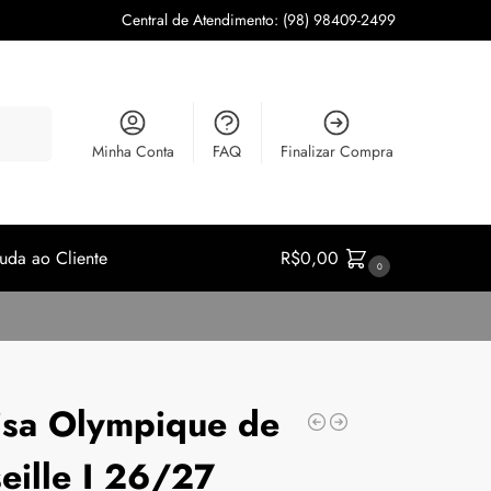
Central de Atendimento: (98) 98409-2499
squisar
Minha Conta
FAQ
Finalizar Compra
uda ao Cliente
R$
0,00
0
sa Olympique de
eille I 26/27