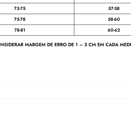
73-75
57-58
75-78
58-60
78-81
60-62
NSIDERAR MARGEM DE ERRO DE 1 – 3 CM EM CADA MED