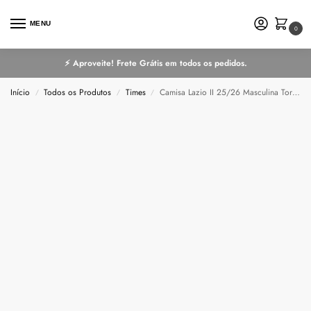
MENU
0
⚡ Aproveite! Frete Grátis em todos os pedidos.
Início
Todos os Produtos
Times
Camisa Lazio II 25/26 Masculina Torcedor
/
/
/