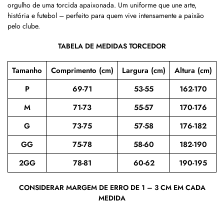
orgulho de uma torcida apaixonada. Um uniforme que une arte,
história e futebol – perfeito para quem vive intensamente a paixão
pelo clube.
TABELA DE MEDIDAS TORCEDOR
Tamanho
Comprimento (cm)
Largura (cm)
Altura (cm)
P
69-71
53-55
162-170
M
71-73
55-57
170-176
G
73-75
57-58
176-182
GG
75-78
58-60
182-190
2GG
78-81
60-62
190-195
CONSIDERAR MARGEM DE ERRO DE 1 – 3 CM EM CADA
MEDIDA