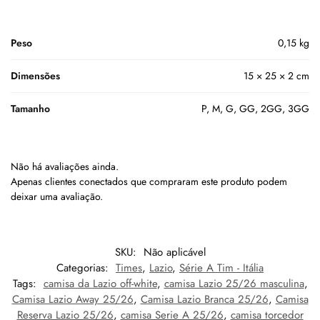
Peso
0,15 kg
Dimensões
15 × 25 × 2 cm
Tamanho
P, M, G, GG, 2GG, 3GG
Não há avaliações ainda.
Apenas clientes conectados que compraram este produto podem
deixar uma avaliação.
SKU:
Não aplicável
Categorias:
Times
,
Lazio
,
Série A Tim - Itália
Tags:
camisa da Lazio off-white
,
camisa Lazio 25/26 masculina
,
Camisa Lazio Away 25/26
,
Camisa Lazio Branca 25/26
,
Camisa
Reserva Lazio 25/26
,
camisa Serie A 25/26
,
camisa torcedor