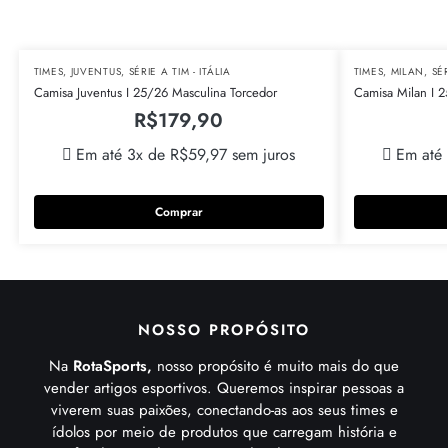
TIMES
,
JUVENTUS
,
SÉRIE A TIM - ITÁLIA
TIMES
,
MILAN
,
SÉR
Camisa Juventus I 25/26 Masculina Torcedor
Camisa Milan I 2
R$
179,90
Em até 3x de
R$
59,97
sem juros
Em até
Comprar
NOSSO PROPÓSITO
Na
RotaSports,
nosso propósito é muito mais do que
vender artigos esportivos. Queremos inspirar pessoas a
viverem suas paixões, conectando-as aos seus times e
ídolos por meio de produtos que carregam história e