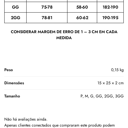
GG
75-78
58-60
182-190
2GG
78-81
60-62
190-195
CONSIDERAR MARGEM DE ERRO DE 1 – 3 CM EM CADA
MEDIDA
Peso
0,15 kg
Dimensões
15 × 25 × 2 cm
Tamanho
P, M, G, GG, 2GG, 3GG
Não há avaliações ainda.
Apenas clientes conectados que compraram este produto podem