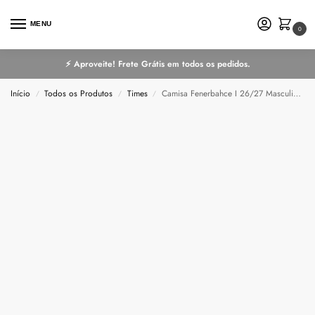
MENU
0
⚡ Aproveite! Frete Grátis em todos os pedidos.
Início
Todos os Produtos
Times
Camisa Fenerbahce I 26/27 Masculina Torcedor
/
/
/