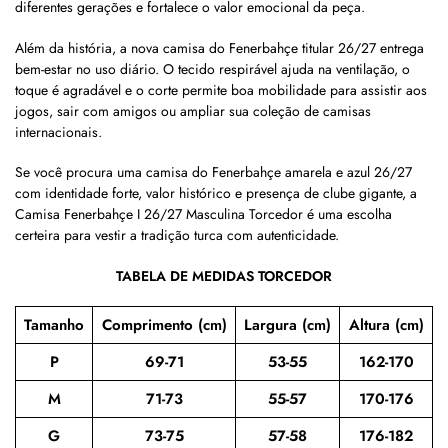
diferentes gerações e fortalece o valor emocional da peça.
Além da história, a nova camisa do Fenerbahçe titular 26/27 entrega
bem-estar no uso diário. O tecido respirável ajuda na ventilação, o
toque é agradável e o corte permite boa mobilidade para assistir aos
jogos, sair com amigos ou ampliar sua coleção de camisas
internacionais.
Se você procura uma camisa do Fenerbahçe amarela e azul 26/27
com identidade forte, valor histórico e presença de clube gigante, a
Camisa Fenerbahçe I 26/27 Masculina Torcedor é uma escolha
certeira para vestir a tradição turca com autenticidade.
TABELA DE MEDIDAS TORCEDOR
Tamanho
Comprimento (cm)
Largura (cm)
Altura (cm)
P
69-71
53-55
162-170
M
71-73
55-57
170-176
G
73-75
57-58
176-182