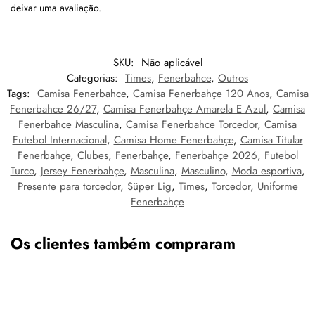
deixar uma avaliação.
SKU:
Não aplicável
Categorias:
Times
,
Fenerbahce
,
Outros
Tags:
Camisa Fenerbahce
,
Camisa Fenerbahçe 120 Anos
,
Camisa
Fenerbahce 26/27
,
Camisa Fenerbahçe Amarela E Azul
,
Camisa
Fenerbahce Masculina
,
Camisa Fenerbahce Torcedor
,
Camisa
Futebol Internacional
,
Camisa Home Fenerbahçe
,
Camisa Titular
Fenerbahçe
,
Clubes
,
Fenerbahçe
,
Fenerbahçe 2026
,
Futebol
Turco
,
Jersey Fenerbahçe
,
Masculina
,
Masculino
,
Moda esportiva
,
Presente para torcedor
,
Süper Lig
,
Times
,
Torcedor
,
Uniforme
Fenerbahçe
Os clientes também compraram