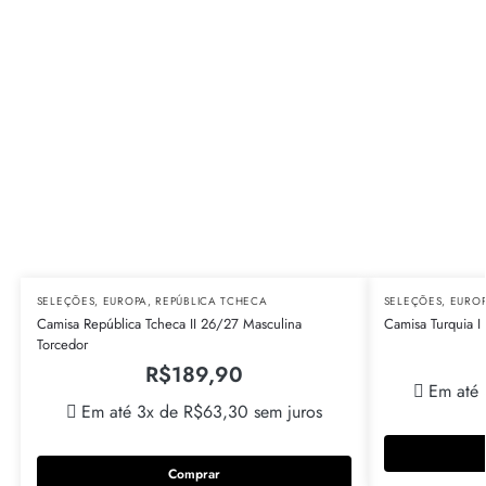
SELEÇÕES
,
EUROPA
,
REPÚBLICA TCHECA
SELEÇÕES
,
EURO
Camisa República Tcheca II 26/27 Masculina
Camisa Turquia I
Torcedor
R$
189,90
Em até
Em até 3x de
R$
63,30
sem juros
Comprar