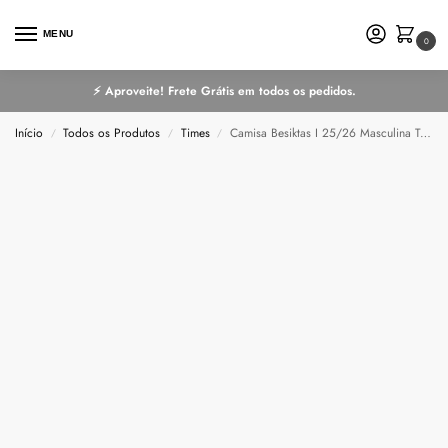
MENU
0
⚡ Aproveite! Frete Grátis em todos os pedidos.
Início
Todos os Produtos
Times
Camisa Besiktas I 25/26 Masculina Torcedor
/
/
/