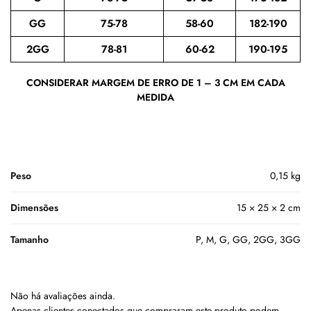
GG
75-78
58-60
182-190
2GG
78-81
60-62
190-195
CONSIDERAR MARGEM DE ERRO DE 1 – 3 CM EM CADA
MEDIDA
Peso
0,15 kg
Dimensões
15 × 25 × 2 cm
Tamanho
P, M, G, GG, 2GG, 3GG
Não há avaliações ainda.
Apenas clientes conectados que compraram este produto podem