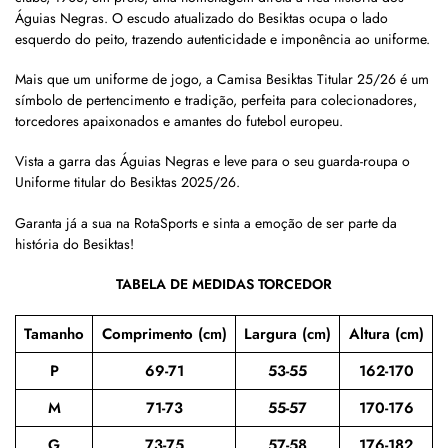
Águias Negras. O escudo atualizado do Besiktas ocupa o lado
esquerdo do peito, trazendo autenticidade e imponência ao uniforme.
Mais que um uniforme de jogo, a Camisa Besiktas Titular 25/26 é um
símbolo de pertencimento e tradição, perfeita para colecionadores,
torcedores apaixonados e amantes do futebol europeu.
Vista a garra das Águias Negras e leve para o seu guarda-roupa o
Uniforme titular do Besiktas 2025/26.
Garanta já a sua na RotaSports e sinta a emoção de ser parte da
história do Besiktas!
TABELA DE MEDIDAS TORCEDOR
Tamanho
Comprimento (cm)
Largura (cm)
Altura (cm)
P
69-71
53-55
162-170
M
71-73
55-57
170-176
G
73-75
57-58
176-182