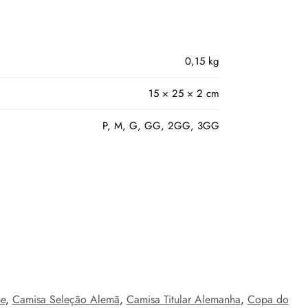
0,15 kg
15 × 25 × 2 cm
P, M, G, GG, 2GG, 3GG
e
,
Camisa Seleção Alemã
,
Camisa Titular Alemanha
,
Copa do