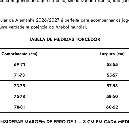
 com grande destaque no peito, simbolizando respeito, tradição 
itular da Alemanha 2026/2027 é perfeita para acompanhar os jogos
uma verdadeira potência do futebol mundial.
TABELA DE MEDIDAS TORCEDOR
Comprimento (cm)
Largura (cm)
69-71
53-55
71-73
55-57
73-75
57-58
75-78
58-60
78-81
60-62
NSIDERAR MARGEM DE ERRO DE 1 – 3 CM EM CADA MED