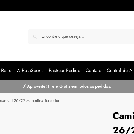
Pe
Retrô
A RotaSports
Rastrear Pedido
Contato
Central de Aj
⚡ Aproveite! Frete Grátis em todos os pedidos.
manha I 26/27 Masculina Torcedor
Cami
26/2