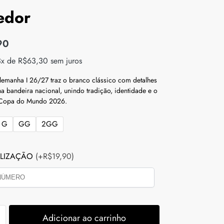
edor
90
3x de
R$
63,30
sem juros
emanha I 26/27 traz o branco clássico com detalhes
na bandeira nacional, unindo tradição, identidade e o
a Copa do Mundo 2026.
G
GG
2GG
LIZAÇÃO
(+R$19,90)
Adicionar ao carrinho