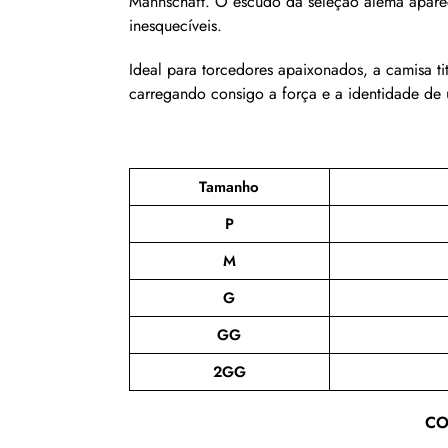
Mannschaft. O escudo da seleção alemã aparece
inesquecíveis.
Ideal para torcedores apaixonados, a camisa t
carregando consigo a força e a identidade de 
Tamanho
P
M
G
GG
2GG
CO