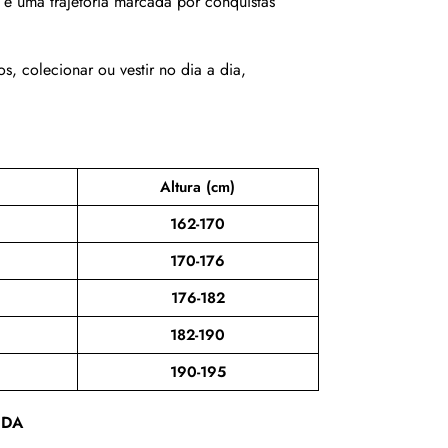
e uma trajetória marcada por conquistas
, colecionar ou vestir no dia a dia,
Altura (cm)
162-170
170-176
176-182
182-190
190-195
IDA