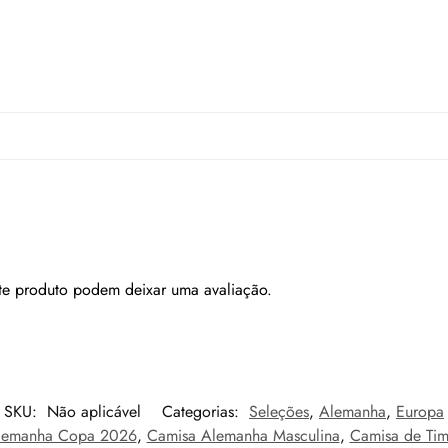
te produto podem deixar uma avaliação.
SKU:
Não aplicável
Categorias:
Seleções
,
Alemanha
,
Europa
lemanha Copa 2026
,
Camisa Alemanha Masculina
,
Camisa de Tim