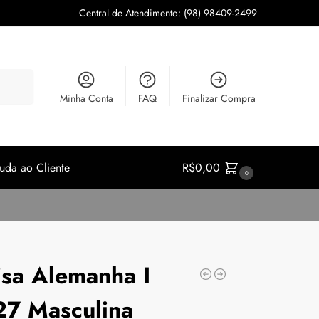
Central de Atendimento: (98) 98409-2499
squisar
Minha Conta
FAQ
Finalizar Compra
uda ao Cliente
R$
0,00
0
sa Alemanha I
7 Masculina