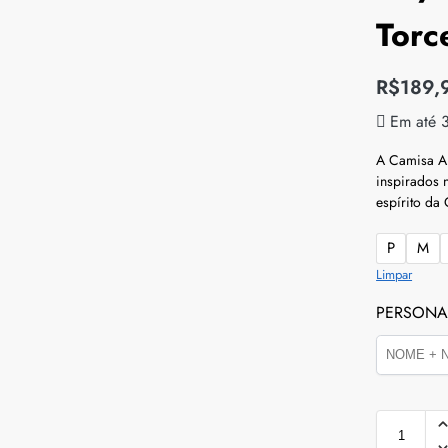
Torc
R$
189,
Em até 
A Camisa Al
inspirados 
espírito d
P
M
Limpar
PERSONA