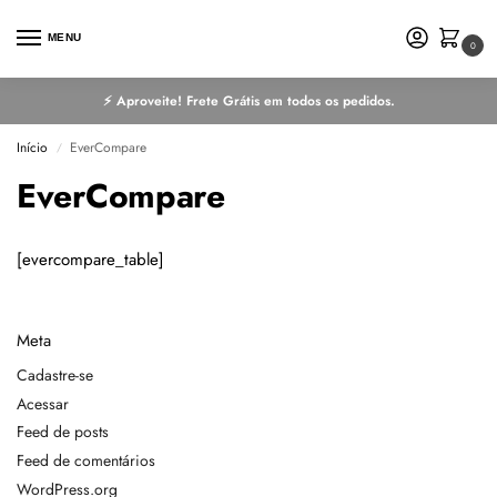
MENU
0
⚡ Aproveite! Frete Grátis em todos os pedidos.
Início
EverCompare
/
EverCompare
[evercompare_table]
Meta
Cadastre-se
Acessar
Feed de posts
Feed de comentários
WordPress.org